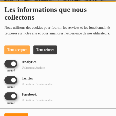
devenir un objet de collection. Le buzz commence a porter
ses fruits pour Rumer.
Les informations que nous
collectons
Source
Nous utilisons des cookies pour fournir les services et les fonctionnalités
proposés sur notre site et pour améliorer l'expérience de nos utilisateurs.
Top Titres
SLOW
Tout accepter
Tout refuser
1
Analytics
Utilisation: Analyse
Activé
ARETHA
2
Twitter
Utilisation: Fonctionnalité
Activé
Facebook
Utilisation: Fonctionnalité
TAKE ME AS I AM
3
Activé