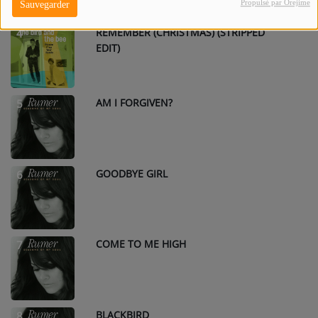
Propulsé par Orejime
Sauvegarder
REMEMBER (CHRISTMAS) (STRIPPED
4
EDIT)
AM I FORGIVEN?
5
GOODBYE GIRL
6
COME TO ME HIGH
7
BLACKBIRD
8