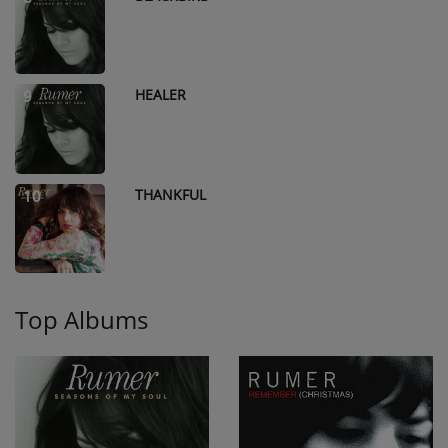
HEALER
9
THANKFUL
10
Top Albums