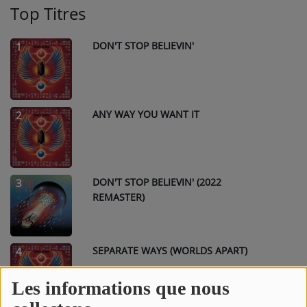
Top Titres
DON'T STOP BELIEVIN'
1
ANY WAY YOU WANT IT
2
DON'T STOP BELIEVIN' (2022
3
REMASTER)
SEPARATE WAYS (WORLDS APART)
4
Les informations que nous