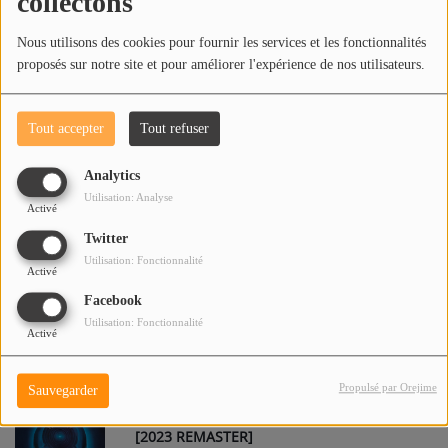
collectons
WHEEL IN THE SKY
5
Nous utilisons des cookies pour fournir les services et les fonctionnalités
proposés sur notre site et pour améliorer l'expérience de nos utilisateurs.
FAITHFULLY
6
Tout accepter
Tout refuser
Analytics
Utilisation: Analyse
Activé
OPEN ARMS
7
Twitter
Utilisation: Fonctionnalité
Activé
Facebook
LIGHTS
8
Utilisation: Fonctionnalité
Activé
Propulsé par Orejime
Sauvegarder
SEPARATE WAYS (WORLDS APART)
9
[2023 REMASTER]