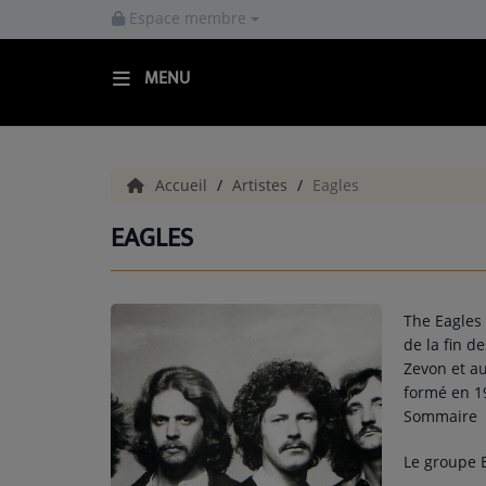
Espace membre
MENU
ACCUEIL
Accueil
Artistes
Eagles
Playlists
EAGLES
UPSIDE DOWN ACTE 01
UPSIDE DOWN ACTE 02
The Eagles 
UPSIDE DOWN ACTE 03
de la fin 
Zevon et au
formé en 1
Titres diffusés
Sommaire
Le groupe E
Equipe UP RADIO