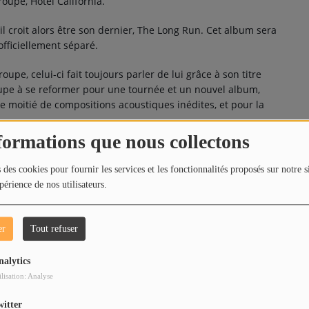
oupe, Hotel California.
l croit alors être son dernier, The Long Run. Cet album sera
 officiellement séparé.
upe, celui-ci fait toujours parler de lui grâce à son titre
oupe à se reformer pour une tournée et un nouvel album,
re moitié de compositions acoustiques inédites, et pour la
formations que nous collectons
n double album, Long Road Out Of Eden, dont la sortie en
 des cookies pour fournir les services et les fonctionnalités proposés sur notre s
périence de nos utilisateurs.
er
Tout refuser
nalytics
ilisation: Analyse
HOTEL CALIFORNIA
2
witter