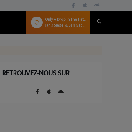
Only A Drop In The Hat (For An Acrobat)
Janis Siegel & San Gabriel Seven
RETROUVEZ-NOUS SUR