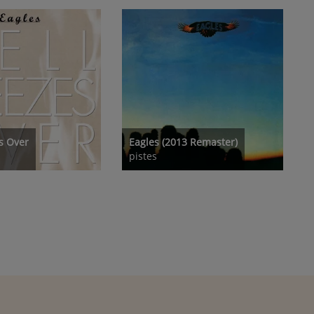
s Over
Eagles (2013 Remaster)
pistes