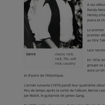
À ses début
Randy Meis
Contact
Henley (cha
piano et ch
Le premier
premier al
au titre Tak
Leur secon
Genre
classic rock,
rock, 70s, soft
En 1974, le
rock, country
groupe va a
aura un tel
et d'autre de l'Atlantique.
L'année suivante (1975) paraît leur quatrième albu
Peu de temps après la sortie de l'album, Bernie Lea
Joe Walsh, le guitariste de James Gang.