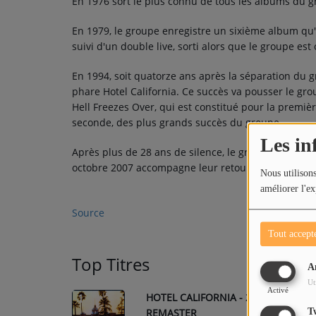
En 1976 sort le plus connu de tous les albums du gr
En 1979, le groupe enregistre un sixième album qu'i
suivi d'un double live, sorti alors que le groupe est
En 1994, soit quatorze ans après la séparation du gro
phare Hotel California. Ce succès va pousser le gr
Hell Freezes Over, qui est constitué pour la premiè
seconde, des plus grands succès du groupe.
Les in
Après plus de 28 ans de silence, le groupe signe u
octobre 2007 accompagne leur retour sur scène.
Nous utilisons
améliorer l'ex
Source
Tout accept
Top Titres
A
Ut
Activé
HOTEL CALIFORNIA - 2013
1
REMASTER
T