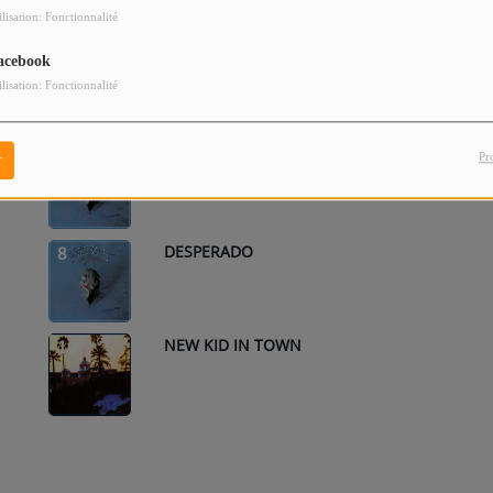
ilisation: Fonctionnalité
acebook
ONE OF THESE NIGHTS - 2013
4
REMASTER
ilisation: Fonctionnalité
TAKE IT EASY
6
Pr
r
DESPERADO
8
NEW KID IN TOWN
10