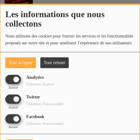
Les informations que nous
DROTTNINGEN ÄR TILLBAKA
4
collectons
Nous utilisons des cookies pour fournir les services et les fonctionnalités
proposés sur notre site et pour améliorer l'expérience de nos utilisateurs.
SJÄLEN AV EN VÄN
5
Tout accepter
Tout refuser
Analytics
LOVE HAS LEFT YOUR EYE
6
Utilisation: Analyse
Activé
Twitter
Utilisation: Fonctionnalité
Activé
GIVEN THING
7
Facebook
Utilisation: Fonctionnalité
Activé