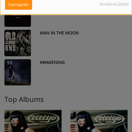
COME ALONG - NÅID 2001 REMIX -
8
Propulsé par Orejime
Sauvegarder
REMASTERED
MAN IN THE MOON
9
AWAKENING
10
Top Albums