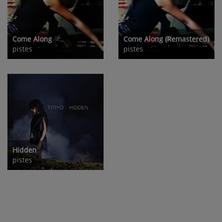
Come Along
Come Along (Remastered)
pistes
pistes
Hidden
pistes